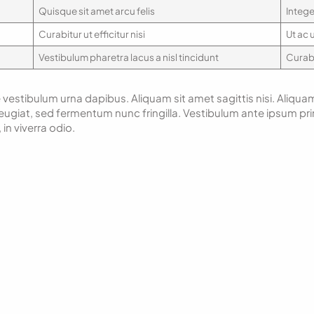
Quisque sit amet arcu felis
Intege
Curabitur ut efficitur nisi
Ut ac 
Vestibulum pharetra lacus a nisl tincidunt
Curabit
e vestibulum urna dapibus. Aliquam sit amet sagittis nisi. Aliquam
ugiat, sed fermentum nunc fringilla. Vestibulum ante ipsum primi
in viverra odio.