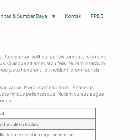
nitas & Sumber Daya
Kontak
PPDB
i. Sed auctor, velit eu facilisis tempus, felis nunc
rius. Quisque sit amet arcu felis. Nullam interdum
ec justo hendrerit, id tincidunt lorem facilisis.
 risus varius. Morbi eget sapien mi. Phasellus
d justo finibus pellentesque. Nullam cursus augue
or eu.
at
tor velit eu facilisis
lus laoreet nec libero eget accumsan