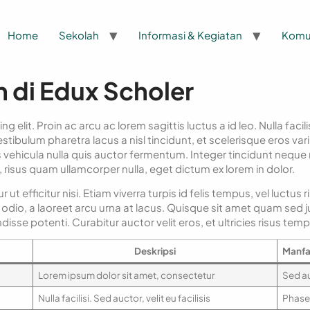
Home
Sekolah
Informasi & Kegiatan
Komu
n di Edux Scholer
lit. Proin ac arcu ac lorem sagittis luctus a id leo. Nulla facilis
estibulum pharetra lacus a nisl tincidunt, et scelerisque eros va
uis vehicula nulla quis auctor fermentum. Integer tincidunt neque n
 risus quam ullamcorper nulla, eget dictum ex lorem in dolor.
ut efficitur nisi. Etiam viverra turpis id felis tempus, vel luctus
idunt odio, a laoreet arcu urna at lacus. Quisque sit amet quam se
ndisse potenti. Curabitur auctor velit eros, et ultricies risus temp
Deskripsi
Manfa
Lorem ipsum dolor sit amet, consectetur
Sed auc
Nulla facilisi. Sed auctor, velit eu facilisis
Phasel