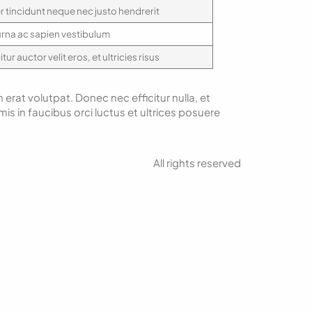
r tincidunt neque nec justo hendrerit
urna ac sapien vestibulum
ur auctor velit eros, et ultricies risus
 erat volutpat. Donec nec efficitur nulla, et
s in faucibus orci luctus et ultrices posuere
All rights reserved