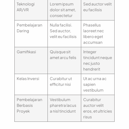
Teknologi
Lorem ipsum
Sed auctor velit
AR/VR
dolor sit amet,
eu facilisis
consectetur
Pembelajaran
Nulla facilisi.
Phasellus
Daring
Sed auctor,
laoreet nec
velit eu facilisis
libero eget
accumsan
Gamifikasi
Quisque sit
Integer
amet arcu felis
tincidunt neque
nec justo
hendrerit
Kelas Inversi
Curabitur ut
Ut ac urna ac
efficitur nisi
sapien
vestibulum
Pembelajaran
Vestibulum
Curabitur
Berbasis
pharetra lacus
auctor velit
Proyek
a nisl tincidunt
eros, et ultricies
risus