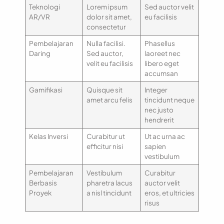
Teknologi
Lorem ipsum
Sed auctor velit
AR/VR
dolor sit amet,
eu facilisis
consectetur
Pembelajaran
Nulla facilisi.
Phasellus
Daring
Sed auctor,
laoreet nec
velit eu facilisis
libero eget
accumsan
Gamifikasi
Quisque sit
Integer
amet arcu felis
tincidunt neque
nec justo
hendrerit
Kelas Inversi
Curabitur ut
Ut ac urna ac
efficitur nisi
sapien
vestibulum
Pembelajaran
Vestibulum
Curabitur
Berbasis
pharetra lacus
auctor velit
Proyek
a nisl tincidunt
eros, et ultricies
risus