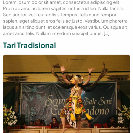
Lorem ipsum dolor sit amet, consectetur adipiscing elit.
Proin ac arcu ac lorem sagittis luctus a id leo. Nulla facilisi.
Sed auctor, velit eu facilisis tempus, felis nunc tempor
sapien, eget aliquet eros felis ac justo. Vestibulum pharetra
lacus a nisl tincidunt, et scelerisque eros varius. Quisque sit
amet arcu felis. Nullam interdum suscipit purus, […]
Tari Tradisional