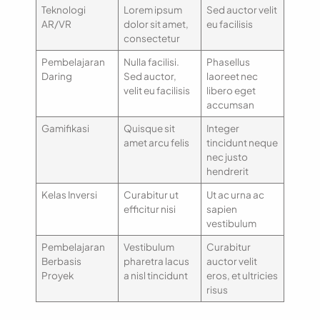
Teknologi
Lorem ipsum
Sed auctor velit
AR/VR
dolor sit amet,
eu facilisis
consectetur
Pembelajaran
Nulla facilisi.
Phasellus
Daring
Sed auctor,
laoreet nec
velit eu facilisis
libero eget
accumsan
Gamifikasi
Quisque sit
Integer
amet arcu felis
tincidunt neque
nec justo
hendrerit
Kelas Inversi
Curabitur ut
Ut ac urna ac
efficitur nisi
sapien
vestibulum
Pembelajaran
Vestibulum
Curabitur
Berbasis
pharetra lacus
auctor velit
Proyek
a nisl tincidunt
eros, et ultricies
risus