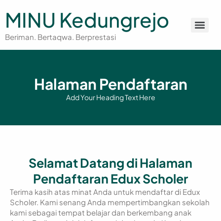
MINU Kedungrejo
Beriman. Bertaqwa. Berprestasi
Halaman Pendaftaran
Add Your Heading Text Here
Selamat Datang di Halaman
Pendaftaran Edux Scholer
Terima kasih atas minat Anda untuk mendaftar di Edux
Scholer. Kami senang Anda mempertimbangkan sekolah
kami sebagai tempat belajar dan berkembang anak