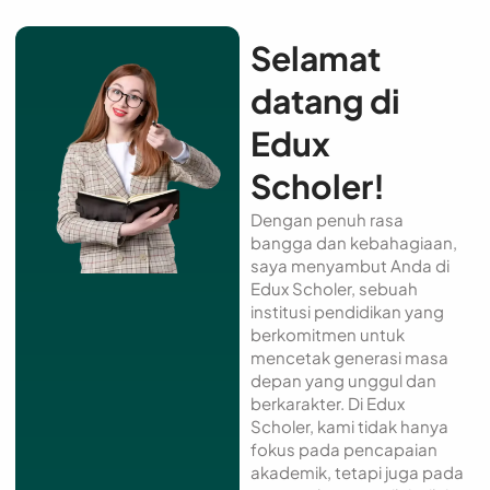
Selamat
datang di
Edux
Scholer!
Dengan penuh rasa
bangga dan kebahagiaan,
saya menyambut Anda di
Edux Scholer, sebuah
institusi pendidikan yang
berkomitmen untuk
mencetak generasi masa
depan yang unggul dan
berkarakter. Di Edux
Scholer, kami tidak hanya
fokus pada pencapaian
akademik, tetapi juga pada