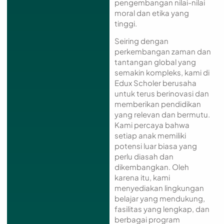
pengembangan nilai-nilai
moral dan etika yang
tinggi.
Seiring dengan
perkembangan zaman dan
tantangan global yang
semakin kompleks, kami di
Edux Scholer berusaha
untuk terus berinovasi dan
memberikan pendidikan
yang relevan dan bermutu.
Kami percaya bahwa
setiap anak memiliki
potensi luar biasa yang
perlu diasah dan
dikembangkan. Oleh
karena itu, kami
menyediakan lingkungan
belajar yang mendukung,
fasilitas yang lengkap, dan
berbagai program